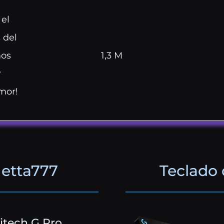
 el
 del
mos
1,3 M
r
mor!
etta777
Teclado
itech G Pro