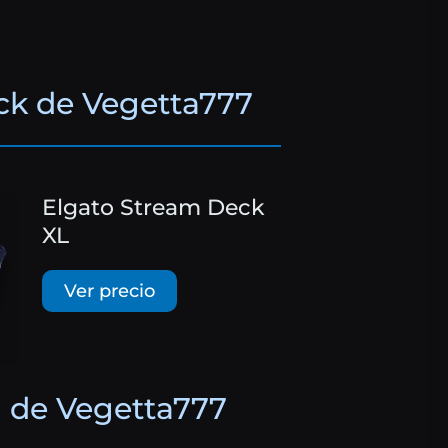
k de Vegetta777
Elgato Stream Deck
XL
Ver precio
 de Vegetta777