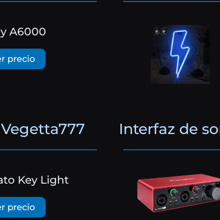
y A6000
r precio
 Vegetta777
Interfaz de s
ato Key Light
r precio