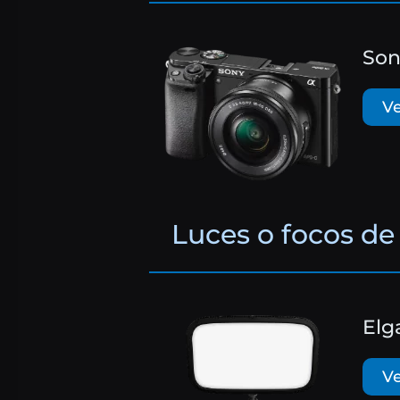
Son
Ve
Luces o focos de
Elg
Ve