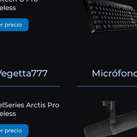
eless
r precio
Vegetta777
Micrófon
elSeries Arctis Pro
eless
r precio