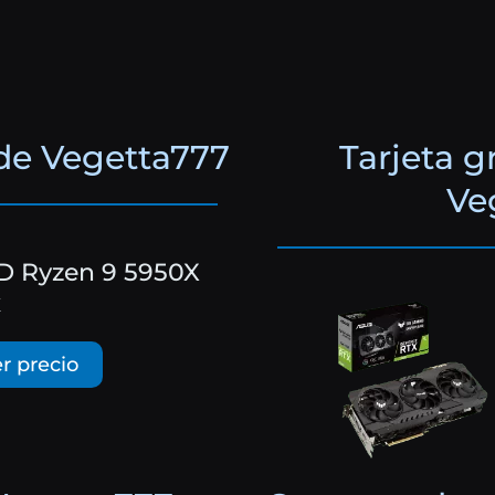
de Vegetta777
Tarjeta g
Ve
 Ryzen 9 5950X
x
r precio