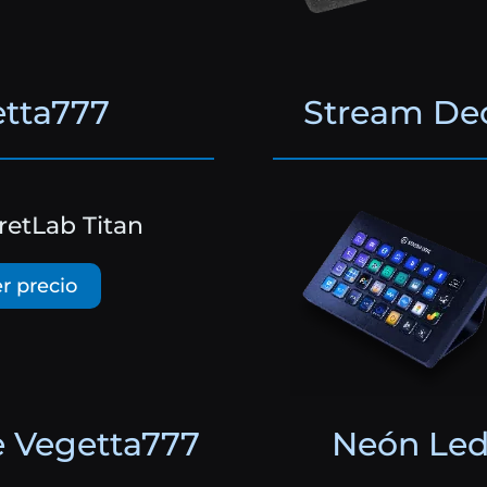
etta777
Stream Dec
retLab Titan
r precio
 Vegetta777
Neón Led