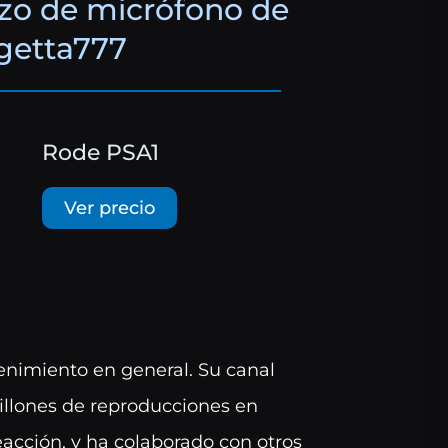
azo de micrófono de
getta777
Rode PSA1
Ver precio
enimiento en general. Su canal
illones de reproducciones en
eacción, y ha colaborado con otros