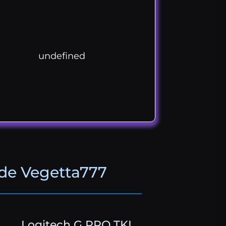
undefined
 de Vegetta777
Logitech G PRO TKL