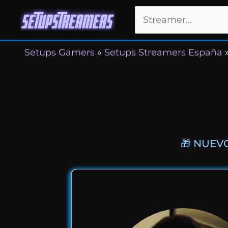
Ir
Buscar
al
por:
contenido
Setups Gamers
»
Setups Streamers España
🎁 NUEV