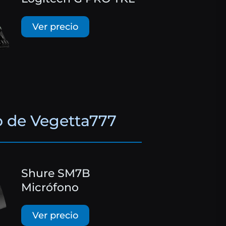
Ver precio
o de Vegetta777
Shure SM7B
Micrófono
Ver precio